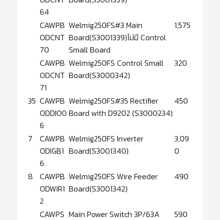
64
CAWPB
Welmig250FS#3 Main
1,575
ODCNT
Board(S3001339)ไม่มี Control
70
Small Board
CAWPB
Welmig250FS Control Small
320
ODCNT
Board(S3000342)
71
35
CAWPB
Welmig250FS#35 Rectifier
450
ODDIO0
Board with D9202 (S3000234)
6
7
CAWPB
Welmig250FS Inverter
3,09
ODIGB1
Board(S3001340)
0
6
8
CAWPB
Welmig250FS Wire Feeder
490
ODWIR1
Board(S3001342)
2
CAWPS
Main Power Switch 3P/63A
590