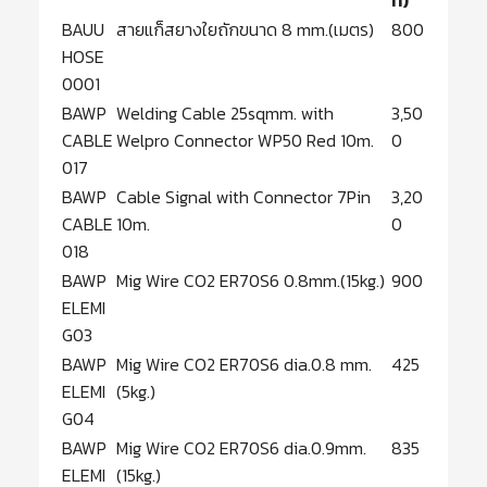
ท)
BAUU
สายแก็สยางใยถักขนาด 8 mm.(เมตร)
800
HOSE
0001
BAWP
Welding Cable 25sqmm. with
3,50
CABLE
Welpro Connector WP50 Red 10m.
0
017
BAWP
Cable Signal with Connector 7Pin
3,20
CABLE
10m.
0
018
BAWP
Mig Wire CO2 ER70S6 0.8mm.(15kg.)
900
ELEMI
G03
BAWP
Mig Wire CO2 ER70S6 dia.0.8 mm.
425
ELEMI
(5kg.)
G04
BAWP
Mig Wire CO2 ER70S6 dia.0.9mm.
835
ELEMI
(15kg.)