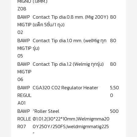
MIGNO
(13MM.)
Z08
BAWP
Contact Tip dia.0.8 mm. (Mig 200Y)
80
MIGTIP
(แพ็ค 5ชิ้น/1 ถุง)
02
BAWP
Contact Tip dia.1.0 mm. (welMig ทุก
80
MIGTIP
รุ่น)
05
BAWP
Contact Tip dia.1.2 (Welmig ทุกรุ่น)
80
MIGTIP
06
BAWP
CGA320 CO2 Regulator Heater
5,50
REGUL
0
A01
BAWP
“Roller Steel
500
ROLLE
Ø1.01.2(30*22*10mm.)Welmigmma20
R07
0Y250Y/250FS,Iweldmigmmatig225
”