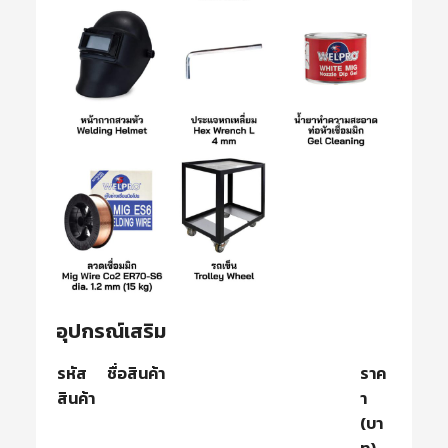
อุปกรณ์เสริม
รหัส
ชื่อสินค้า
ราค
สินค้า
า
(บา