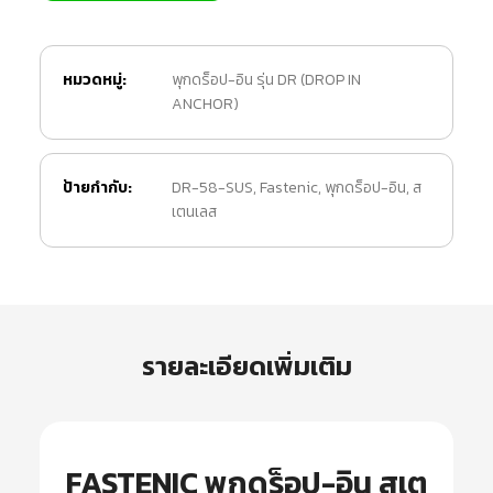
หมวดหมู่:
พุกดร็อป-อิน รุ่น DR (DROP IN
ANCHOR)
ป้ายกำกับ:
DR-58-SUS
,
Fastenic
,
พุกดร็อป-อิน
,
ส
เตนเลส
รายละเอียดเพิ่มเติม
FASTENIC พุกดร็อป-อิน สเต