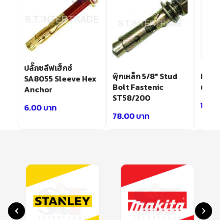
ปลั๊กซลีฟเฮ็กซ์
d
พุ๊กเหล็ก 5/8″ Stud
FASTE
SA8055 Sleeve Hex
38
Bolt Fastenic
ตัด ร
Anchor
ST58/200
15.0
6.00
บาท
78.00
บาท