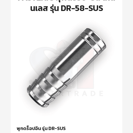
นเลส รุ่น DR-58-SUS
พุกดร็อปอิน รุ่น DR-SUS