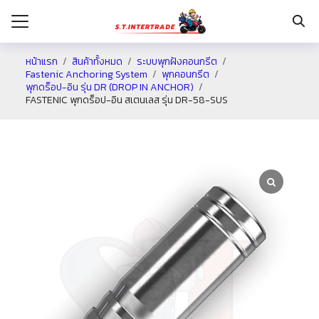
หน้าแรก
สินค้าทั้งหมด
ระบบพุกฝังคอนกรีต
Fastenic Anchoring System
พุกคอนกรีต
พุกดร็อป-อิน รุ่น DR (DROP IN ANCHOR)
รก
FASTENIC พุกดร็อป-อิน สเตนเลส รุ่น DR-58-SUS
กับเรา
ระเงิน
่าง
อเรา