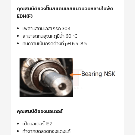
คุณสมบัติของ
ปั๊มสแตนเลสแนวนอนหลายใบพัด
EDH(F)
เพลาแสตนเลสเกรด 304
สามารถทนอุณหภูมินํ้า 60 ºC
ทนความเป็นกรดด่างที่ pH 6.5-8.5
คุณสมบัติของมอเตอร์
เป็นมอเตอร์ IE2
ทำจากขดลวดทองแดงแท้