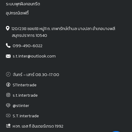
ระบบพุกฝังคอนกรีต
อุปกรณ์เซฟตี้
120/238 ซอย18 หมู่11 ถ. เทพารักษ์ตำบล บางปลา อำเภอบางพลี
สมุทรปราการ 10540
099-490-6022
s.t.inter@outlook.com
จันทร์ – เสาร์ 08.30-17.00
STintertrade
s.t.intertrade
@stinter
S.T.intertrade
หจก. เอส ที อินเตอร์เทรด 1992