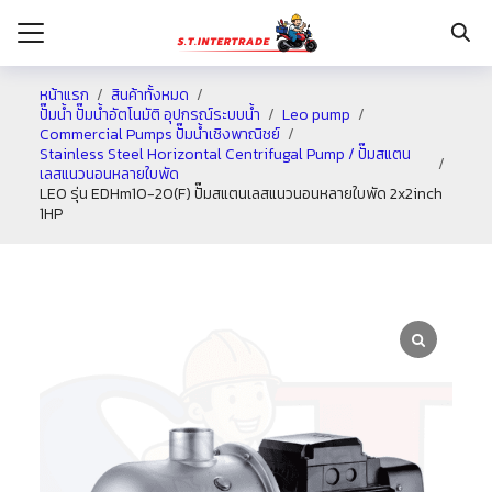
หน้าแรก
สินค้าทั้งหมด
ปั๊มน้ำ ปั๊มน้ำอัตโนมัติ อุปกรณ์ระบบน้ำ
Leo pump
Commercial Pumps ปั๊มน้ำเชิงพาณิชย์
รก
Stainless Steel Horizontal Centrifugal Pump / ปั๊มสแตน
เลสแนวนอนหลายใบพัด
LEO รุ่น EDHm10-20(F) ปั๊มสแตนเลสแนวนอนหลายใบพัด 2x2inch
1HP
กับเรา
ระเงิน
่าง
อเรา