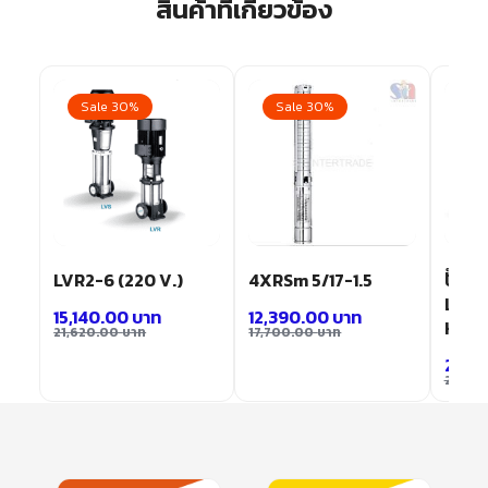
สินค้าที่เกี่ยวข้อง
Sale 30%
Sale 30%
Sa
LVR2-6 (220 V.)
4XRSm 5/17-1.5
ปั๊มน้
LEO ร
15,140.00
บาท
12,390.00
บาท
Hp.)
21,620.00
บาท
17,700.00
บาท
2,03
2,900