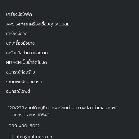
เครื่องมือไฟฟ้า
APS Series เครื่องเชื่อมจุดระบบลม
เครื่องมือวัด
ชุดเครื่องมือช่าง
เครื่องมือทำความสะอาด
HITACHI ปั๊มน้ำอัตโนมัติ
อุปกรณ์ก่อสร้าง
ระบบพุกฝังคอนกรีต
อุปกรณ์เซฟตี้
120/238 ซอย18 หมู่11 ถ. เทพารักษ์ตำบล บางปลา อำเภอบางพลี
สมุทรปราการ 10540
099-490-6022
s.t.inter@outlook.com