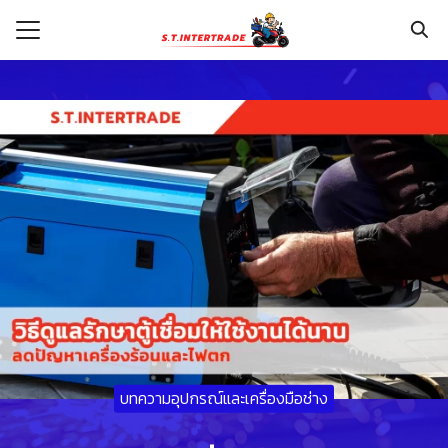
Skip
to
content
Search
for:
รก
กับเรา
ระเงิน
่าง
อเรา
บทความอุปกรณ์และเครื่องมือช่าง