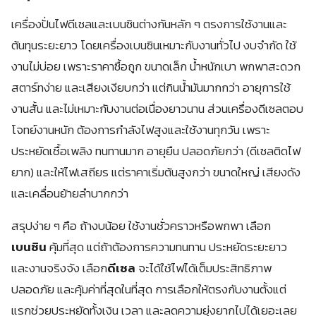
เครื่องปั่นไฟดีเซลและเบนซินต่างกันหลัก ๆ ตรงการใช้งานและ
ต้นทุนระยะยาว โดยเครื่องเบนซินเหมาะกับงานทั่วไป งบจำกัด ใช้
งานไม่บ่อย เพราะราคาซื้อถูก ขนาดเล็ก น้ำหนักเบา พกพาสะดวก
สตาร์ทง่าย และเสียงเงียบกว่า แต่กินน้ำมันมากกว่า อายุการใช้
งานสั้น และไม่เหมาะกับงานต่อเนื่องยาวนาน ส่วนเครื่องดีเซลตอบ
โจทย์งานหนัก ต้องการกำลังไฟสูงและใช้งานทุกวัน เพราะ
ประหยัดเชื้อเพลิง ทนทานมาก อายุยืน ปลอดภัยกว่า (ดีเซลติดไฟ
ยาก) และให้ไฟเสถียร แต่ราคาเริ่มต้นสูงกว่า ขนาดใหญ่ เสียงดัง
และเคลื่อนย้ายลำบากกว่า
สรุปง่าย ๆ คือ ถ้างบน้อย ใช้งานชั่วคราวหรือพกพา เลือก
เบนซิน
คุ้มที่สุด แต่ถ้าต้องการความทนทาน ประหยัดระยะยาว
และงานจริงจัง เลือก
ดีเซล
จะได้ใช้ไฟได้เต็มประสิทธิภาพ
ปลอดภัย และคุ้มค่าที่สุดในที่สุด การเลือกให้ตรงกับงานตั้งแต่
แรกช่วยประหยัดทั้งเงิน เวลา และลดความยุ่งยากไปได้เยอะเลย